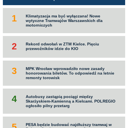
Klimatyzacja ma być wyłączana! Nowe
wytyczne Tramwajów Warszawskich dla
motorniczych
Rekord odwołań w ZTM Kielce. Pięciu
przewoźników idzie do KIO
MPK Wrocław wprowadziło nowe zasady
honorowania biletów. To odpowiedź na letnie
remonty torowisk
Autobusy zastąpią pociągi między
Skarżyskiem-Kamienną a Kielcami. POLREGIO
ogłosiło pilny przetarg
PESA będzie budować najdłuższy tramwaj w