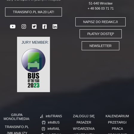
51-640 Wrocław
+ 48 506 03 71 71
TRANSINFO.PL MA 20 LAT!
NAPISZ DO REDAKCJI
PŁATNY DOSTĘP
JURY MEMBER:
NEWSLETTER
GRUPA
infoTRANS
ZALOGUJ SIĘ
KALENDARIUM
MONOLITMEDIA:
infoBUS
PASAŻER
PRZETARGI
TRANSINFO.PL
infoRAIL
WYDARZENIA
PRACA
JMK ANALIZY