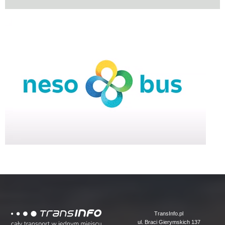
Logo
TransInfo.pl
ul. Braci Gierymskich 137