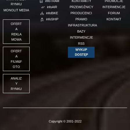
infoTRAM
KONTRAKTY
PROMOCJE
RYNKU
infoAIR
PRZEWOŹNICY
INTERWENCJE
MONOLIT MEDIA
infoBIKE
PRODUCENCI
FORUM
infoSHIP
PRAWO
KONTAKT
OFERT
INFRASTRUKTURA
A
BAZY
REKLA
INTERWENCJE
MOWA
RSS
WYKUP
OFERT
DOSTĘP
A
FILM&F
OTO
ANALIZ
Y
RYNKU
Copyright © 2001-2022