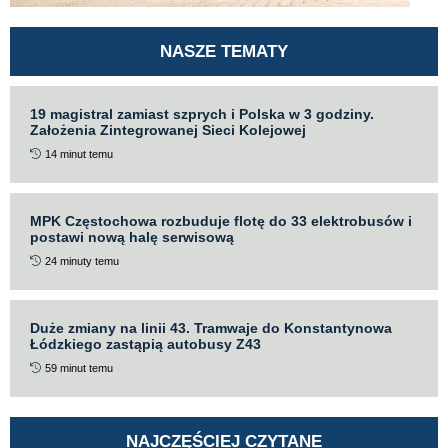
NASZE TEMATY
19 magistral zamiast szprych i Polska w 3 godziny.
Założenia Zintegrowanej Sieci Kolejowej
14 minut temu
MPK Częstochowa rozbuduje flotę do 33 elektrobusów i
postawi nową halę serwisową
24 minuty temu
Duże zmiany na linii 43. Tramwaje do Konstantynowa
Łódzkiego zastąpią autobusy Z43
59 minut temu
NAJCZĘŚCIEJ CZYTANE