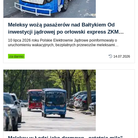
Meleksy wożą pasażerów nad Bałtykiem Od
inwestycji jądrowej po orłowski express ZKM
Gdynia
10 lipca 2026 roku Polskie Elektrownie Jądrowe poinformowały o
uruchomieniu wakacyjnych, bezpłatnych przewozów meleksami…
za darmo
14.07.2026