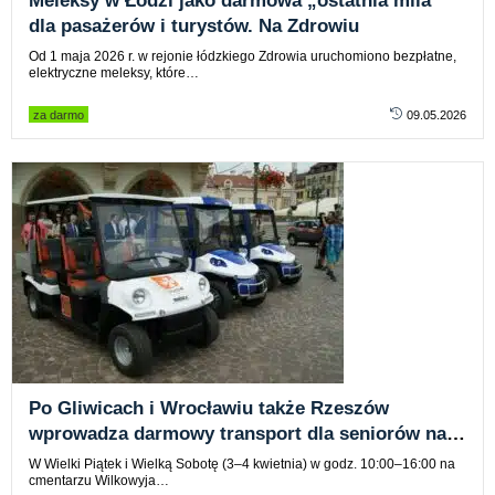
Meleksy w Łodzi jako darmowa „ostatnia mila”
dla pasażerów i turystów. Na Zdrowiu
Od 1 maja 2026 r. w rejonie łódzkiego Zdrowia uruchomiono bezpłatne,
elektryczne meleksy, które…
za darmo
09.05.2026
Po Gliwicach i Wrocławiu także Rzeszów
wprowadza darmowy transport dla seniorów na
cmentarzu
W Wielki Piątek i Wielką Sobotę (3–4 kwietnia) w godz. 10:00–16:00 na
cmentarzu Wilkowyja…