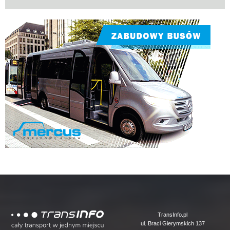
Logo
TransInfo.pl
ul. Braci Gierymskich 137