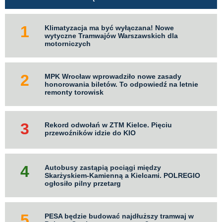
Klimatyzacja ma być wyłączana! Nowe
wytyczne Tramwajów Warszawskich dla
motorniczych
MPK Wrocław wprowadziło nowe zasady
honorowania biletów. To odpowiedź na letnie
remonty torowisk
Rekord odwołań w ZTM Kielce. Pięciu
przewoźników idzie do KIO
Autobusy zastąpią pociągi między
Skarżyskiem-Kamienną a Kielcami. POLREGIO
ogłosiło pilny przetarg
PESA będzie budować najdłuższy tramwaj w