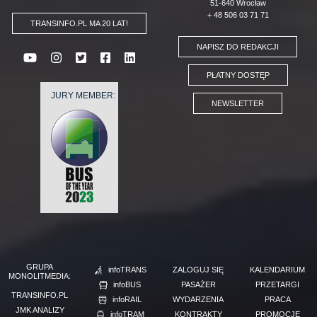
51-640 Wrocław
+ 48 506 03 71 71
TRANSINFO.PL MA 20 LAT!
NAPISZ DO REDAKCJI
PŁATNY DOSTĘP
JURY MEMBER:
NEWSLETTER
GRUPA
infoTRANS
ZALOGUJ SIĘ
KALENDARIUM
MONOLITMEDIA:
infoBUS
PASAŻER
PRZETARGI
TRANSINFO.PL
infoRAIL
WYDARZENIA
PRACA
JMK ANALIZY
infoTRAM
KONTRAKTY
PROMOCJE