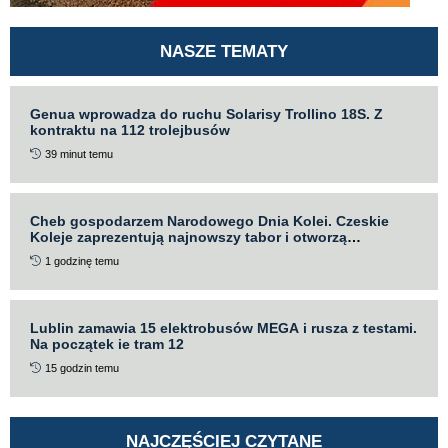
NASZE TEMATY
Genua wprowadza do ruchu Solarisy Trollino 18S. Z
kontraktu na 112 trolejbusów
39 minut temu
Cheb gospodarzem Narodowego Dnia Kolei. Czeskie
Koleje zaprezentują najnowszy tabor i otworzą
nowoczesną halę
1 godzinę temu
Lublin zamawia 15 elektrobusów MEGA i rusza z testami.
Na początek ie tram 12
15 godzin temu
NAJCZĘŚCIEJ CZYTANE