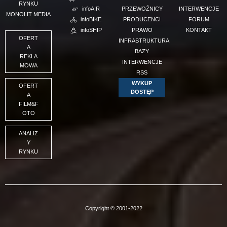
RYNKU
infoAIR
PRZEWOŹNICY
INTERWENCJE
MONOLIT MEDIA
infoBIKE
PRODUCENCI
FORUM
infoSHIP
PRAWO
KONTAKT
OFERT
INFRASTRUKTURA
A
BAZY
REKLA
INTERWENCJE
MOWA
RSS
WYKUP
OFERT
DOSTĘP
A
FILM&F
OTO
ANALIZ
Y
RYNKU
Copyright © 2001-2022