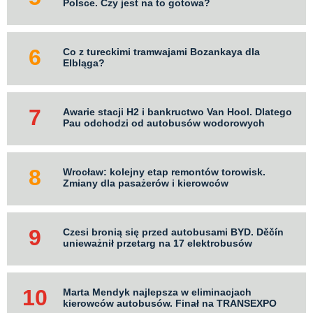
Polsce. Czy jest na to gotowa?
Co z tureckimi tramwajami Bozankaya dla
Elbląga?
Awarie stacji H2 i bankructwo Van Hool. Dlatego
Pau odchodzi od autobusów wodorowych
Wrocław: kolejny etap remontów torowisk.
Zmiany dla pasażerów i kierowców
Czesi bronią się przed autobusami BYD. Děčín
unieważnił przetarg na 17 elektrobusów
Marta Mendyk najlepsza w eliminacjach
kierowców autobusów. Finał na TRANSEXPO