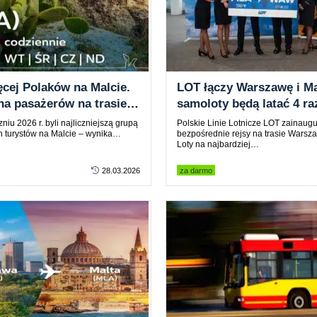
ęcej Polaków na Malcie.
LOT łączy Warszawę i Ma
na pasażerów na trasie z
samoloty będą latać 4 ra
tygodniu na nowej trasie
niu 2026 r. byli najliczniejszą grupą
Polskie Linie Lotnicze LOT zainaug
h turystów na Malcie – wynika…
bezpośrednie rejsy na trasie Warsz
Loty na najbardziej…
28.03.2026
za darmo