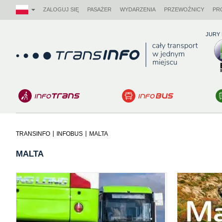
ZALOGUJ SIĘ
PASAŻER
WYDARZENIA
PRZEWOŹNICY
PR
JURY
Logo
|
|
TRANSINFO
INFOBUS
MALTA
MALTA