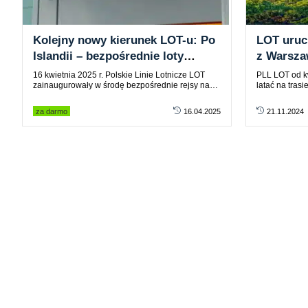
Kolejny nowy kierunek LOT-u: Po
LOT uruc
Islandii – bezpośrednie loty
z Warsza
między Warszawą a Maltą
16 kwietnia 2025 r. Polskie Linie Lotnicze LOT
PLL LOT od k
zainaugurowały w środę bezpośrednie rejsy na…
latać na tra
za darmo
16.04.2025
21.11.2024