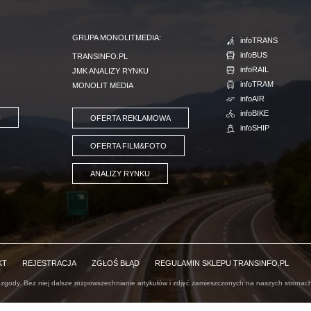
GRUPA MONOLITMEDIA:
infoTRANS
infoBUS
TRANSINFO.PL
infoRAIL
JMK ANALIZY RYNKU
infoTRAM
MONOLIT MEDIA
infoAIR
infoBIKE
I
OFERTA REKLAMOWA
infoSHIP
OFERTA FILM&FOTO
ANALIZY RYNKU
KT
REJESTRACJA
ZGŁOŚ BŁĄD
REGULAMIN SKLEPU TRANSINFO.PL
 zgody. Bez niej dalsze rozpowszechnianie artykułów i zdjęć zamieszczonych na naszych stronach