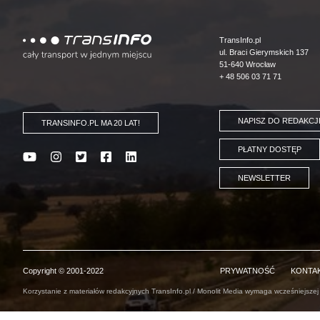
Logo
TransInfo.pl
ul. Braci Gierymskich 137
51-640 Wrocław
+ 48 506 03 71 71
NAPISZ DO REDAKCJ
TRANSINFO.PL MA 20 LAT!
PŁATNY DOSTĘP
NEWSLETTER
Copyright © 2001-2022
PRYWATNOŚĆ
KONTA
Korzystanie z materiałów redakcyjnych TransInfo.pl / Monolit Media wymaga wcześniejszej