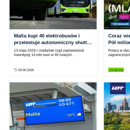
Malta kupi 40 elektrobusów i
Coraz wi
przetestuje autonomiczny shuttle
Pół milio
bus
Katowic
13 maja 2026 r. maltański rząd zapowiedział
Polacy w stycz
inwestycję 14 mln euro w 40 nowych…
zagranicznyc
03.06.2026
za darmo