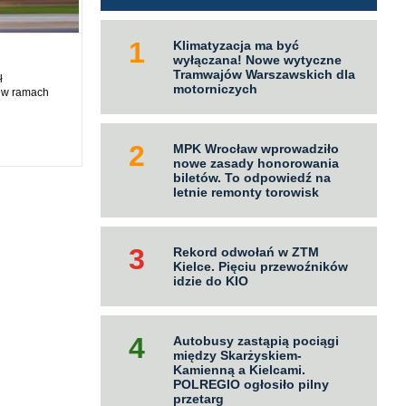
Klimatyzacja ma być
wyłączana! Nowe wytyczne
Tramwajów Warszawskich dla
ł
motorniczych
 w ramach
MPK Wrocław wprowadziło
nowe zasady honorowania
biletów. To odpowiedź na
letnie remonty torowisk
Rekord odwołań w ZTM
Kielce. Pięciu przewoźników
idzie do KIO
Autobusy zastąpią pociągi
między Skarżyskiem-
Kamienną a Kielcami.
POLREGIO ogłosiło pilny
przetarg