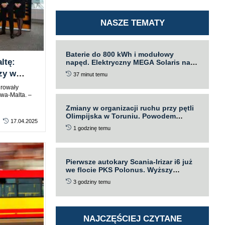
NASZE TEMATY
Baterie do 800 kWh i modułowy
ltę:
napęd. Elektryczny MEGA Solaris na
testach w Toruniu
zy w
37 minut temu
urowały
awa-Malta. –
Zmiany w organizacji ruchu przy pętli
Olimpijska w Toruniu. Powodem
17.04.2025
modernizacja torowiska
1 godzinę temu
Pierwsze autokary Scania-Irizar i6 już
we flocie PKS Polonus. Wyższy
poziom komfortu
3 godziny temu
NAJCZĘŚCIEJ CZYTANE