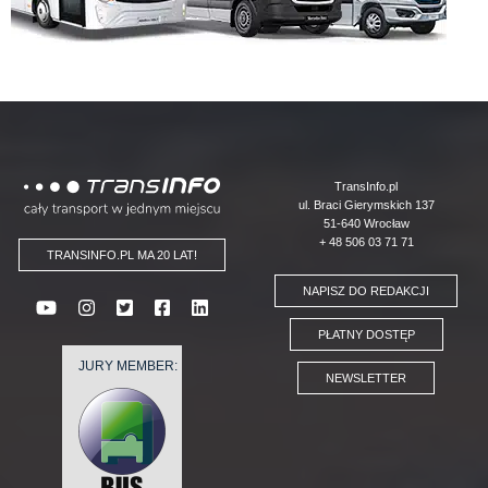
Logo
TransInfo.pl
ul. Braci Gierymskich 137
51-640 Wrocław
+ 48 506 03 71 71
TRANSINFO.PL MA 20 LAT!
NAPISZ DO REDAKCJI
PŁATNY DOSTĘP
JURY MEMBER:
NEWSLETTER