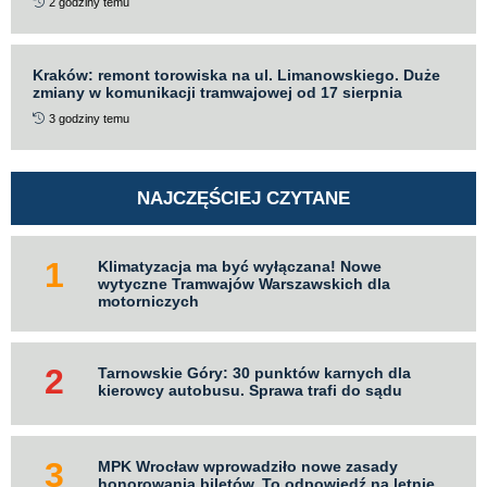
2 godziny temu
Kraków: remont torowiska na ul. Limanowskiego. Duże
zmiany w komunikacji tramwajowej od 17 sierpnia
3 godziny temu
NAJCZĘŚCIEJ CZYTANE
Klimatyzacja ma być wyłączana! Nowe
wytyczne Tramwajów Warszawskich dla
motorniczych
Tarnowskie Góry: 30 punktów karnych dla
kierowcy autobusu. Sprawa trafi do sądu
MPK Wrocław wprowadziło nowe zasady
honorowania biletów. To odpowiedź na letnie