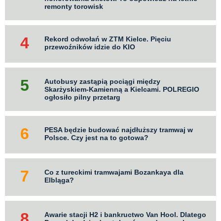
remonty torowisk
Rekord odwołań w ZTM Kielce. Pięciu
przewoźników idzie do KIO
Autobusy zastąpią pociągi między
Skarżyskiem-Kamienną a Kielcami. POLREGIO
ogłosiło pilny przetarg
PESA będzie budować najdłuższy tramwaj w
Polsce. Czy jest na to gotowa?
Co z tureckimi tramwajami Bozankaya dla
Elbląga?
Awarie stacji H2 i bankructwo Van Hool. Dlatego