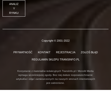
ANALIZ
Y
RYNKU
Copyright © 2001-2022
PRYWATNOŚĆ
KONTAKT
REJESTRACJA
ZGŁOŚ BŁĄD
REGULAMIN SKLEPU TRANSINFO.PL
Korzystanie z materiałów redakcyjnych TransInfo.pl / Monolit Media
wymaga wcześniejszej zgody. Bez niej dalsze rozpowszechnianie
artykułów i zdjęć zamieszczonych na naszych stronach internetowych
jest zabronione.