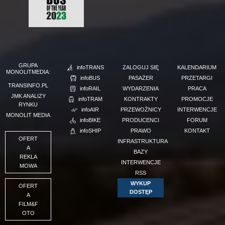
GRUPA
infoTRANS
ZALOGUJ SIĘ
KALENDARIUM
MONOLITMEDIA:
infoBUS
PASAŻER
PRZETARGI
TRANSINFO.PL
infoRAIL
WYDARZENIA
PRACA
JMK ANALIZY
infoTRAM
KONTRAKTY
PROMOCJE
RYNKU
infoAIR
PRZEWOŹNICY
INTERWENCJE
MONOLIT MEDIA
infoBIKE
PRODUCENCI
FORUM
infoSHIP
PRAWO
KONTAKT
OFERT
INFRASTRUKTURA
A
BAZY
REKLA
INTERWENCJE
MOWA
RSS
WYKUP
OFERT
DOSTĘP
A
FILM&F
OTO