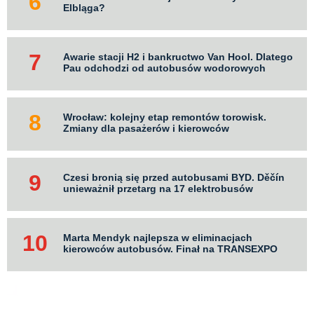
Elbląga?
Awarie stacji H2 i bankructwo Van Hool. Dlatego
Pau odchodzi od autobusów wodorowych
Wrocław: kolejny etap remontów torowisk.
Zmiany dla pasażerów i kierowców
Czesi bronią się przed autobusami BYD. Děčín
unieważnił przetarg na 17 elektrobusów
Marta Mendyk najlepsza w eliminacjach
kierowców autobusów. Finał na TRANSEXPO