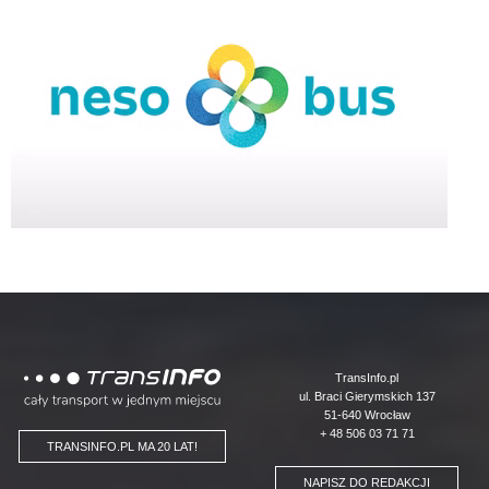
Logo
TransInfo.pl
ul. Braci Gierymskich 137
51-640 Wrocław
+ 48 506 03 71 71
TRANSINFO.PL MA 20 LAT!
NAPISZ DO REDAKCJI