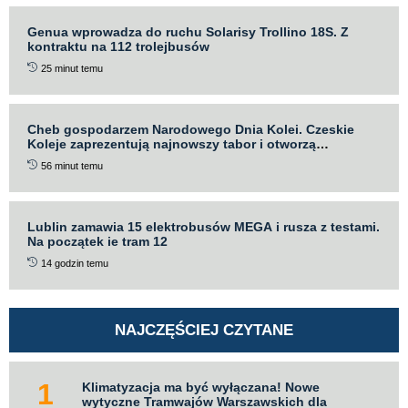
Genua wprowadza do ruchu Solarisy Trollino 18S. Z
kontraktu na 112 trolejbusów
25 minut temu
Cheb gospodarzem Narodowego Dnia Kolei. Czeskie
Koleje zaprezentują najnowszy tabor i otworzą
nowoczesną halę
56 minut temu
Lublin zamawia 15 elektrobusów MEGA i rusza z testami.
Na początek ie tram 12
14 godzin temu
NAJCZĘŚCIEJ CZYTANE
Klimatyzacja ma być wyłączana! Nowe
wytyczne Tramwajów Warszawskich dla