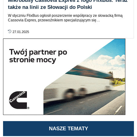
Mikrobusy Cassovia Expres z logo FlixBus. Teraz
także na linii ze Słowacji do Polski
W styczniu FlixBus ogłosił poszerzenie współpracy ze słowacką firmą
Cassovia Expres, przewoźnikiem specjalizującym się…
27.01.2025
NASZE TEMATY