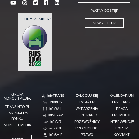
PŁATNY DOSTĘP
JURY MEMBER:
NEWSLETTER
GRUPA
infoTRANS
ZALOGUJ SIĘ
KALENDARIUM
MONOLITMEDIA:
infoBUS
PASAŻER
PRZETARGI
TRANSINFO.PL
infoRAIL
WYDARZENIA
PRACA
JMK ANALIZY
infoTRAM
KONTRAKTY
PROMOCJE
RYNKU
infoAIR
PRZEWOŹNICY
INTERWENCJE
MONOLIT MEDIA
infoBIKE
PRODUCENCI
FORUM
infoSHIP
PRAWO
KONTAKT