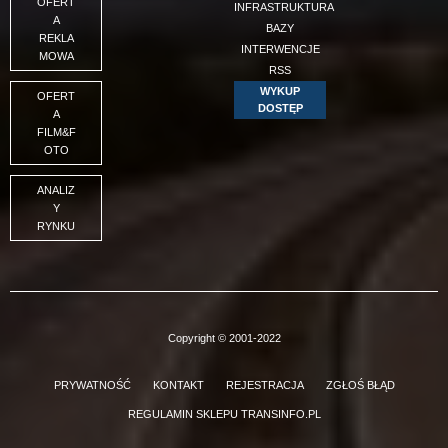
OFERT
INFRASTRUKTURA
A
BAZY
REKLA
INTERWENCJE
MOWA
RSS
WYKUP
OFERT
DOSTĘP
A
FILM&F
OTO
ANALIZ
Y
RYNKU
Copyright © 2001-2022
PRYWATNOŚĆ
KONTAKT
REJESTRACJA
ZGŁOŚ BŁĄD
REGULAMIN SKLEPU TRANSINFO.PL