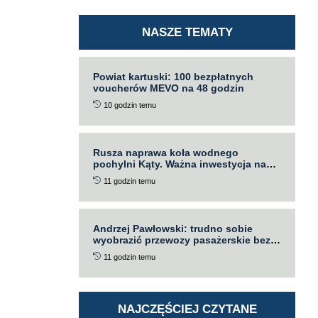
NASZE TEMATY
Powiat kartuski: 100 bezpłatnych
voucherów MEVO na 48 godzin
10 godzin temu
Rusza naprawa koła wodnego
pochylni Kąty. Ważna inwestycja na
Kanale Elbląskim
11 godzin temu
Andrzej Pawłowski: trudno sobie
wyobrazić przewozy pasażerskie bez
POLREGIO. Konkurencji się nie boję
11 godzin temu
NAJCZĘŚCIEJ CZYTANE