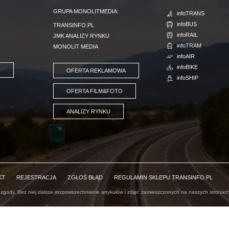
GRUPA MONOLITMEDIA:
infoTRANS
infoBUS
TRANSINFO.PL
infoRAIL
JMK ANALIZY RYNKU
infoTRAM
MONOLIT MEDIA
infoAIR
infoBIKE
I
OFERTA REKLAMOWA
infoSHIP
OFERTA FILM&FOTO
ANALIZY RYNKU
KT
REJESTRACJA
ZGŁOŚ BŁĄD
REGULAMIN SKLEPU TRANSINFO.PL
 zgody. Bez niej dalsze rozpowszechnianie artykułów i zdjęć zamieszczonych na naszych stronach