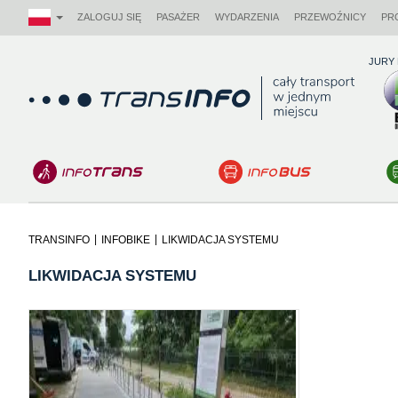
ZALOGUJ SIĘ
PASAŻER
WYDARZENIA
PRZEWOŹNICY
PR
JURY
Logo
|
|
TRANSINFO
INFOBIKE
LIKWIDACJA SYSTEMU
LIKWIDACJA SYSTEMU