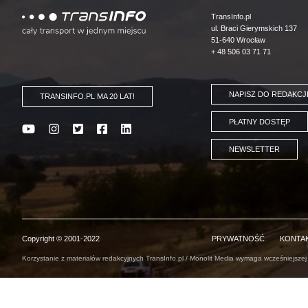
Logo
TransInfo.pl
ul. Braci Gierymskich 137
51-640 Wrocław
+ 48 506 03 71 71
NAPISZ DO REDAKCJ
TRANSINFO.PL MA 20 LAT!
PŁATNY DOSTĘP
NEWSLETTER
Copyright © 2001-2022
PRYWATNOŚĆ
KONTA
Korzystanie z materiałów redakcyjnych TransInfo.pl / Monolit Media wymaga wcześniejszej