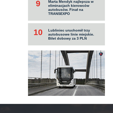
Marta Mendyk najlepsza w
eliminacjach kierowców
autobusów. Finał na
TRANSEXPO
Lubliniec uruchomił trzy
autobusowe linie miejskie.
Bilet dobowy za 3 PLN