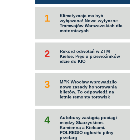
Klimatyzacja ma być
wyłączana! Nowe wytyczne
Tramwajów Warszawskich dla
motorniczych
Rekord odwołań w ZTM
Kielce. Pięciu przewoźników
idzie do KIO
MPK Wrocław wprowadziło
nowe zasady honorowania
biletów. To odpowiedź na
letnie remonty torowisk
Autobusy zastąpią pociągi
między Skarżyskiem-
Kamienną a Kielcami.
POLREGIO ogłosiło pilny
przetarg