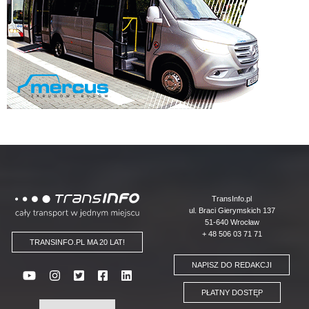
Logo
TransInfo.pl
ul. Braci Gierymskich 137
51-640 Wrocław
+ 48 506 03 71 71
TRANSINFO.PL MA 20 LAT!
NAPISZ DO REDAKCJI
PŁATNY DOSTĘP