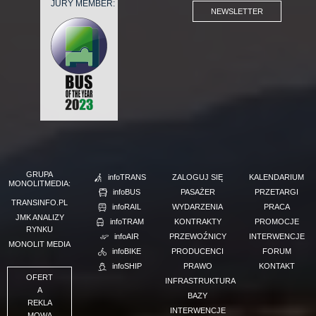
JURY MEMBER:
NEWSLETTER
GRUPA
infoTRANS
ZALOGUJ SIĘ
KALENDARIUM
MONOLITMEDIA:
infoBUS
PASAŻER
PRZETARGI
TRANSINFO.PL
infoRAIL
WYDARZENIA
PRACA
JMK ANALIZY
infoTRAM
KONTRAKTY
PROMOCJE
RYNKU
infoAIR
PRZEWOŹNICY
INTERWENCJE
MONOLIT MEDIA
infoBIKE
PRODUCENCI
FORUM
infoSHIP
PRAWO
KONTAKT
OFERT
INFRASTRUKTURA
A
BAZY
REKLA
INTERWENCJE
MOWA