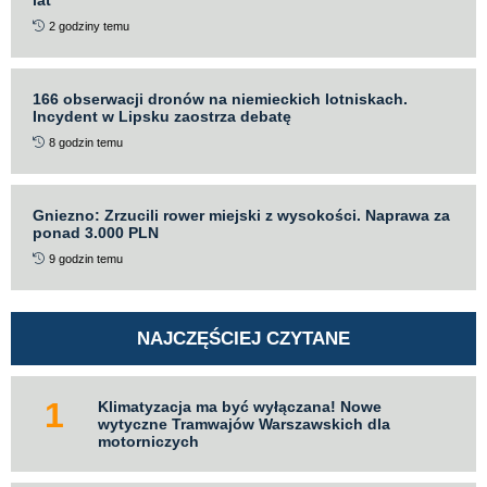
lat
2 godziny temu
166 obserwacji dronów na niemieckich lotniskach.
Incydent w Lipsku zaostrza debatę
8 godzin temu
Gniezno: Zrzucili rower miejski z wysokości. Naprawa za
ponad 3.000 PLN
9 godzin temu
NAJCZĘŚCIEJ CZYTANE
Klimatyzacja ma być wyłączana! Nowe
wytyczne Tramwajów Warszawskich dla
motorniczych