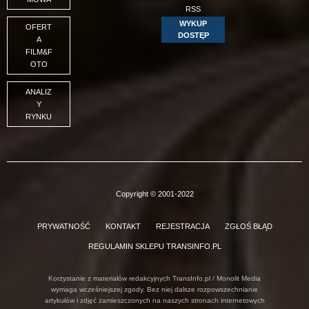
RSS
WYKUP
OFERT
DOSTĘP
A
FILM&F
OTO
ANALIZ
Y
RYNKU
Copyright © 2001-2022
PRYWATNOŚĆ
KONTAKT
REJESTRACJA
ZGŁOŚ BŁĄD
REGULAMIN SKLEPU TRANSINFO.PL
Korzystanie z materiałów redakcyjnych TransInfo.pl / Monolit Media
wymaga wcześniejszej zgody. Bez niej dalsze rozpowszechnianie
artykułów i zdjęć zamieszczonych na naszych stronach internetowych