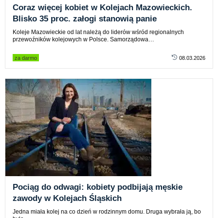
Coraz więcej kobiet w Kolejach Mazowieckich.
Blisko 35 proc. załogi stanowią panie
Koleje Mazowieckie od lat należą do liderów wśród regionalnych
przewoźników kolejowych w Polsce. Samorządowa…
za darmo
08.03.2026
Pociąg do odwagi: kobiety podbijają męskie
zawody w Kolejach Śląskich
Jedna miała kolej na co dzień w rodzinnym domu. Druga wybrała ją, bo